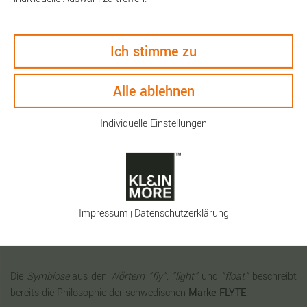
Ich stimme zu
Alle ablehnen
Individuelle Einstellungen
Beschreibung
Technische Daten
Impressum
Daten­schutz­erklärung
|
Keyfacts
Die
Symbiose
aus den
Wörtern "fly", "light"
und
"float"
beschreibt
bereits die Philosophie der schwedischen
Marke FLYTE
.