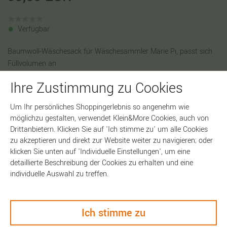
Verfügbar
Baumwoll-Wäschesack für Wäschesammler Marie Pi, passt sich
Füllvolumen an
Ihre Zustimmung zu Cookies
Farbe
Um Ihr persönliches Shoppingerlebnis so angenehm wie
möglichzu gestalten, verwendet Klein&More Cookies, auch von
Drittanbietern. Klicken Sie auf 'Ich stimme zu' um alle Cookies
zu akzeptieren und direkt zur Website weiter zu navigieren; oder
In den Warenkorb
klicken Sie unten auf 'Individuelle Einstellungen', um eine
detaillierte Beschreibung der Cookies zu erhalten und eine
individuelle Auswahl zu treffen.
Artikelnummer:
10708
Ich stimme zu