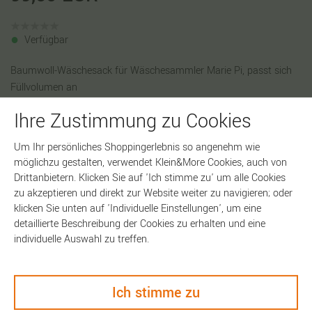
Verfügbar
Baumwoll-Wäschesack für Wäschesammler Marie Pi, passt sich
Füllvolumen an
Ihre Zustimmung zu Cookies
Farbe
Um Ihr persönliches Shoppingerlebnis so angenehm wie
möglichzu gestalten, verwendet Klein&More Cookies, auch von
Drittanbietern. Klicken Sie auf 'Ich stimme zu' um alle Cookies
zu akzeptieren und direkt zur Website weiter zu navigieren; oder
In den Warenkorb
klicken Sie unten auf 'Individuelle Einstellungen', um eine
detaillierte Beschreibung der Cookies zu erhalten und eine
individuelle Auswahl zu treffen.
Artikelnummer:
10683
Ich stimme zu