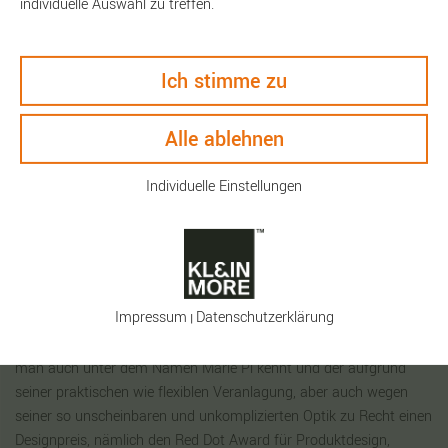
individuelle Auswahl zu treffen.
Ich stimme zu
Alle ablehnen
Beschreibung
Individuelle Einstellungen
Technische Daten
Keyfacts
Impressum
Daten­schutz­erklärung
|
Moderner Klassiker. Wächst mit dem Inhalt. Ein Wäschekorb, den
man auch unter dem Namen Marie Pi kennt und der aufgrund
seiner praktischen wie flexiblen Veranlagung, aber auch wegen
seiner so unscheinbaren und unkomplizierten Optik zu Recht einen
Designpreis, nämlich den Red Dot Award für Produktdesign,