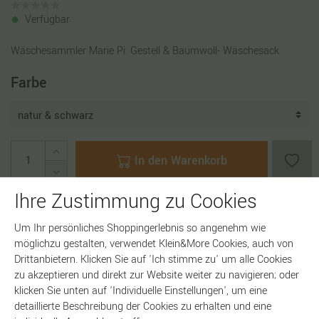
Verfügbar
Wäschesammler Marie Pi: Gestell & Baumwoll- Wäschesack
Farbe
In den Warenkorb
Ihre Zustimmung zu Cookies
Um Ihr persönliches Shoppingerlebnis so angenehm wie
Artikelnummer:
18027
möglichzu gestalten, verwendet Klein&More Cookies, auch von
Drittanbietern. Klicken Sie auf 'Ich stimme zu' um alle Cookies
zu akzeptieren und direkt zur Website weiter zu navigieren; oder
klicken Sie unten auf 'Individuelle Einstellungen', um eine
detaillierte Beschreibung der Cookies zu erhalten und eine