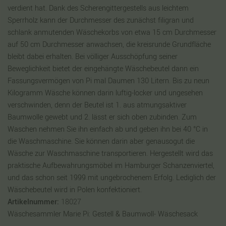
verdient hat. Dank des Scherengittergestells aus leichtem
Sperrholz kann der Durchmesser des zunächst filigran und
schlank anmutenden Wäschekorbs von etwa 15 cm Durchmesser
auf 50 cm Durchmesser anwachsen, die kreisrunde Grundfläche
bleibt dabei erhalten. Bei völliger Ausschöpfung seiner
Beweglichkeit bietet der eingehängte Wäschebeutel dann ein
Fassungsvermögen von Pi mal Daumen 130 Litern. Bis zu neun
Kilogramm Wäsche können darin luftig-locker und ungesehen
verschwinden, denn der Beutel ist 1. aus atmungsaktiver
Baumwolle gewebt und 2. lässt er sich oben zubinden. Zum
Waschen nehmen Sie ihn einfach ab und geben ihn bei 40 °C in
die Waschmaschine. Sie können darin aber genausogut die
Wäsche zur Waschmaschine transportieren. Hergestellt wird das
praktische Aufbewahrungsmöbel im Hamburger Schanzenviertel,
und das schon seit 1999 mit ungebrochenem Erfolg. Lediglich der
Wäschebeutel wird in Polen konfektioniert.
Artikelnummer:
18027
Wäschesammler Marie Pi: Gestell & Baumwoll- Wäschesack