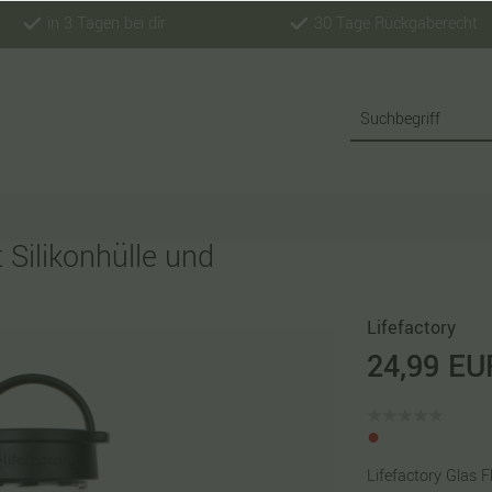
in 3 Tagen bei dir
30 Tage Rückgaberecht
 Silikonhülle und
Lifefactory
24,99 EU
Lifefactory Glas F