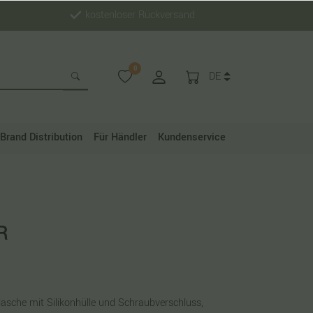
kostenloser Rückversand
0
DE
Brand Distribution
Für Händler
Kundenservice
R
lasche mit Silikonhülle und Schraubverschluss,