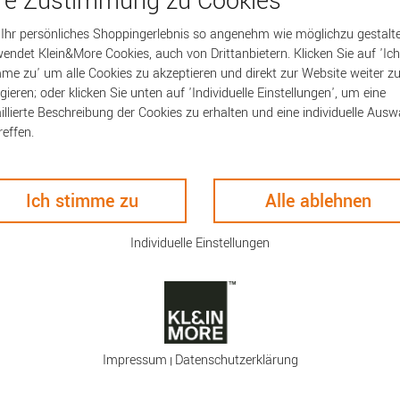
hre Zustimmung zu Cookies
Ihr persönliches Shoppingerlebnis so angenehm wie möglichzu gestalte
endet Klein&More Cookies, auch von Drittanbietern. Klicken Sie auf 'Ich
ten
Keyfacts
me zu' um alle Cookies zu akzeptieren und direkt zur Website weiter z
gieren; oder klicken Sie unten auf 'Individuelle Einstellungen', um eine
illierte Beschreibung der Cookies zu erhalten und eine individuelle Ausw
 Glasflaschen mit
Artikelnummer:
1778
reffen.
, Eistee, Wein oder was sonst
Lifefactory Glas Flasch
fte und andere Getränke, die
Silikonhülle und
 dunklen Alu- oder
Schraubverschluss, 47
Ich stimme zu
Alle ablehnen
ganz einfach das Beste für
 aus, sie sorgt auch dafür, dass
Individuelle Einstellungen
zt sie das Glas bei Stürzen aus
Öffnung lässt sch die
en, auch für eine
Frische ist sie daher geeignet.
 dabei kann der Silikonmantel
Impressum
Daten­schutz­erklärung
|
 Bisphenol A (BPA) und
veränderungen zu verursachen