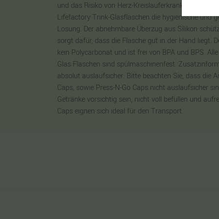
und das Risiko von Herz-Kreislauferkrankungen und 
Lifefactory Trink-Glasflaschen die hygienische und 
Lösung. Der abnehmbare Überzug aus Silikon schütz
sorgt dafür, dass die Flasche gut in der Hand liegt. 
kein Polycarbonat und ist frei von BPA und BPS. Alle
Glas Flaschen sind spülmaschinenfest. Zusatzinforma
absolut auslaufsicher. Bitte beachten Sie, dass die A
Caps, sowie Press-N-Go Caps nicht auslaufsicher sind
Getränke vorsichtig sein, nicht voll befüllen und aufr
Caps eignen sich ideal für den Transport.