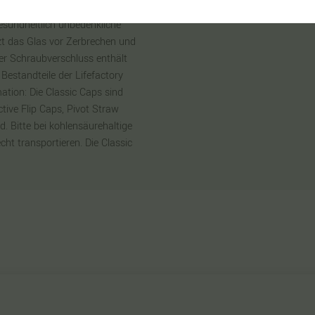
Diabetes zu erhöhen, bieten
gesundheitlich unbedenkliche
t das Glas vor Zerbrechen und
Der Schraubverschluss enthält
 Bestandteile der Lifefactory
tion: Die Classic Caps sind
ctive Flip Caps, Pivot Straw
. Bitte bei kohlensäurehaltige
echt transportieren. Die Classic