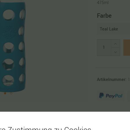
475ml
Farbe
Artikelnummer:
1