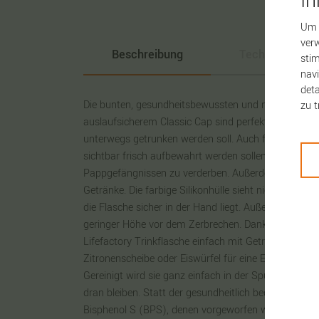
I
Um 
verw
Beschreibung
Technische Da
stim
navi
deta
Die bunten, gesundheitsbewussten und nachhaltigen
zu t
auslaufsicherem Classic Cap sind perfekt für Wasser
unterwegs getrunken werden soll. Auch für Milch, Sä
sichtbar frisch aufbewahrt werden sollen, anstatt in
Pappgefängnissen zu verderben. Außerdem ist Glas 
Getränke. Die farbige Silikonhülle sieht nicht nur gut
die Flasche sicher in der Hand liegt. Außerdem schüt
geringer Höhe vor dem Zerbrechen. Dank der großen 
Lifefactory Trinkflasche einfach mit Getränken befüll
Zitronenscheibe oder Eiswürfel für eine Extraportion 
Gereinigt wird sie ganz einfach in der Spülmaschine,
dran bleiben. Statt der gesundheitlich bedenklichen
Bisphenol S (BPS), denen vorgeworfen wird, Erbgut