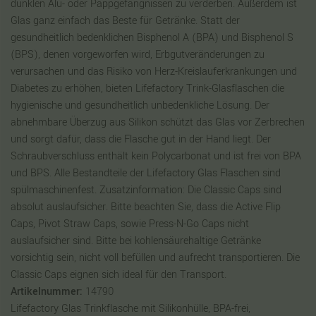
dunklen Alu- oder Pappgefängnissen zu verderben. Außerdem ist
Glas ganz einfach das Beste für Getränke. Statt der
gesundheitlich bedenklichen Bisphenol A (BPA) und Bisphenol S
(BPS), denen vorgeworfen wird, Erbgutveränderungen zu
verursachen und das Risiko von Herz-Kreislauferkrankungen und
Diabetes zu erhöhen, bieten Lifefactory Trink-Glasflaschen die
hygienische und gesundheitlich unbedenkliche Lösung. Der
abnehmbare Überzug aus Silikon schützt das Glas vor Zerbrechen
und sorgt dafür, dass die Flasche gut in der Hand liegt. Der
Schraubverschluss enthält kein Polycarbonat und ist frei von BPA
und BPS. Alle Bestandteile der Lifefactory Glas Flaschen sind
spülmaschinenfest. Zusatzinformation: Die Classic Caps sind
absolut auslaufsicher. Bitte beachten Sie, dass die Active Flip
Caps, Pivot Straw Caps, sowie Press-N-Go Caps nicht
auslaufsicher sind. Bitte bei kohlensäurehaltige Getränke
vorsichtig sein, nicht voll befüllen und aufrecht transportieren. Die
Classic Caps eignen sich ideal für den Transport.
Artikelnummer:
14790
Lifefactory Glas Trinkflasche mit Silikonhülle, BPA-frei,