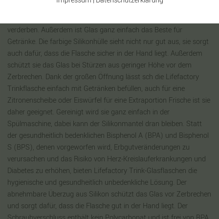
Impressum
Daten­schutz­erklärung
|
Milch, Säfte und andere Getränke, die sichtbar frisch aufbewahrt
werden sollen, anstatt in dunklen Alu- oder Pappgefängnissen zu
verderben. Außerdem ist Glas ganz einfach das Beste für
Getränke. Die farbige Silikonhülle sieht nicht nur gut aus, sie sorgt
auch dafür, dass die Flasche sicher in der Hand liegt. Außerdem
schützt sie das Glas bei Stürzen aus geringer Höhe vor dem
Zerbrechen. Dank der großen Öffnung lässt sch die Lifefactory
Trinkflasche einfach mit Getränken befüllen, auch für eine
Zitronenscheibe oder Eiswürfel für eine Extraportion Frische ist sie
daher geeignet. Gereinigt wird sie ganz einfach in der
Spülmaschine, dabei kann der Silikonmantel dran bleiben. Statt
der gesundheitlich bedenklichen Bisphenol A (BPA) und Bisphenol
S (BPS), denen vorgeworfen wird, Erbgutveränderungen zu
verursachen und das Risiko von Herz-Kreislauferkrankungen und
Diabetes zu erhöhen, bieten Lifefactory Trink-Glasflaschen die
hygienische und gesundheitlich unbedenkliche Lösung. Der
abnehmbare Überzug aus Silikon schützt das Glas vor Zerbrechen
und sorgt dafür, dass die Flasche gut in der Hand liegt. Der
Schraubverschluss enthält kein Polycarbonat und ist frei von BPA