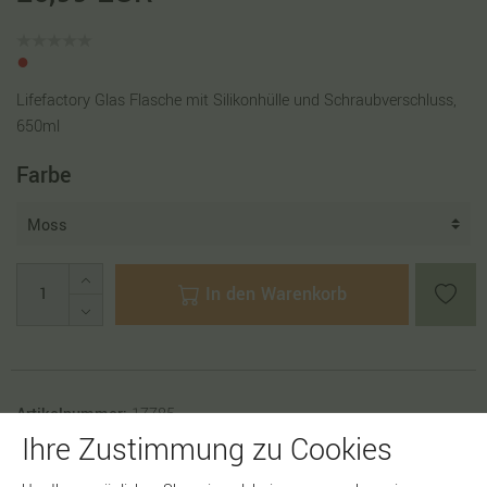
Lifefactory Glas Flasche mit Silikonhülle und Schraubverschluss,
650ml
Farbe
In den Warenkorb
Artikelnummer:
17785
Ihre Zustimmung zu Cookies