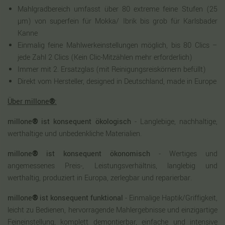
Mahlgradbereich umfasst über 80 extreme feine Stufen (25
µm) von superfein für Mokka/ Ibrik bis grob für Karlsbader
Kanne
Einmalig feine Mahlwerkeinstellungen möglich, bis 80 Clics –
jede Zahl 2 Clics (Kein Clic-Mitzählen mehr erforderlich)
Immer mit 2. Ersatzglas (mit Reinigungsreiskörnern befüllt)
Direkt vom Hersteller, designed in Deutschland, made in Europe
Über millone
®
:
millone
®
ist konsequent ökologisch
- Langlebige, nachhaltige,
werthaltige und unbedenkliche Materialien.
millone
®
ist konsequent ökonomisch
- Wertiges und
angemessenes Preis-, Leistungsverhältnis, langlebig und
werthaltig, produziert in Europa, zerlegbar und reparierbar.
millone
®
ist konsequent funktional
- Einmalige Haptik/Griffigkeit,
leicht zu Bedienen, hervorragende Mahlergebnisse und einzigartige
Feineinstellung, komplett demontierbar, einfache und intensive