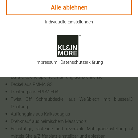
einsatzbereit für z.B. Coffee-Pot (Bialetti).
Alle ablehnen
Technische Daten:
Individuelle Einstellungen
Plastikfrei, komplette Fertigung aus Edelstahl
Edelstahlgehäuse mit welliger Oberfläche (von millone®
eingetragenes Geschmacksmuster - damit geschützt und
einzigartig)
Professionelles, hochpräzises und gehärtetes Mahlwerk präzise
gefertigt
Impressum
Daten­schutz­erklärung
|
Zwei Edelstahl Mikrokugellager sorgen für eine reibungsarme,
zentrierte und spielfreie Führung der Drehachse
Deckel aus PMMA GS
Dichtring aus EPDM FDA
Twist Off Schraubdeckel aus Weißblech mit blueseal®
Dichtung
Auffangglas aus Kalksodaglas
Drehknauf aus heimischem Massivholz
Feinstufige, rastende und reversible Mahlgradeinstellung ist
mittels Skala/Zifferblatt einstellbar und ablesbar