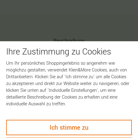
Beschreibung
Ihre Zustimmung zu Cookies
Technische Daten
Um Ihr persönliches Shoppingerlebnis so angenehm wie
möglichzu gestalten, verwendet Klein&More Cookies, auch von
Keyfacts
Drittanbietern. Klicken Sie auf 'Ich stimme zu' um alle Cookies
zu akzeptieren und direkt zur Website weiter zu navigieren; oder
klicken Sie unten auf 'Individuelle Einstellungen', um eine
Die
"definite"
ist die Kaffeemühle im klassischen Ø 60 mm
detaillierte Beschreibung der Cookies zu erhalten und eine
individuelle Auswahl zu treffen.
Format mit sehr feinstufiger (25 µm) skalierter Untenverstellung
und einem Füll- und Auffangvolumen von max. 45 g
Kaffeebohnen.
Ich stimme zu
Achtung:
Werksseitig bereits auf Mahlgrad 20 eingestellt - sofort