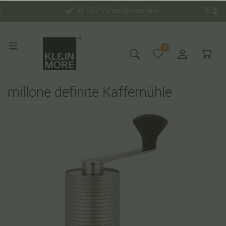
Ab 50€ Versandkostenfrei
DE
0
millone definite Kaffemühle