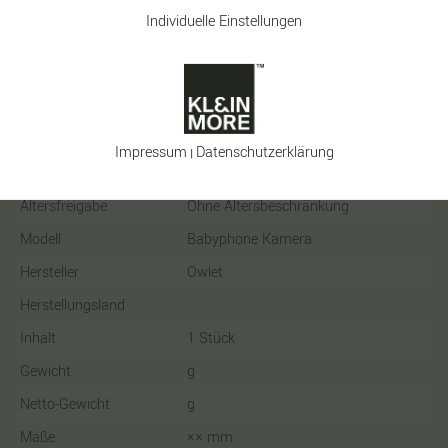
Individuelle Einstellungen
Keyfacts
Art.-ID
19889
Impressum
Daten­schutz­erklärung
|
Zustand
Neu
Altersfreigabe
Ohne Altersbeschränkung
Modell
Babyphone Kamera
Hersteller
Owlet
Herstellungsland
Inhalt
1 Stück
Gewicht
g
Netto-Gewicht
g
Maße
×
×
mm