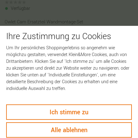
Verfügbar
Owlet Cam Ersatzteil Wandmontage-Set
Ihre Zustimmung zu Cookies
In den Warenkorb
Um Ihr persönliches Shoppingerlebnis so angenehm wie
möglichzu gestalten, verwendet Klein&More Cookies, auch von
Drittanbietern. Klicken Sie auf 'Ich stimme zu' um alle Cookies
zu akzeptieren und direkt zur Website weiter zu navigieren; oder
Artikelnummer:
19237
klicken Sie unten auf 'Individuelle Einstellungen', um eine
detaillierte Beschreibung der Cookies zu erhalten und eine
individuelle Auswahl zu treffen.
Ich stimme zu
Alle ablehnen