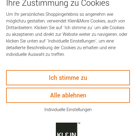
Ihre Zustimmung zu Cookies
Um Ihr persönliches Shoppingerlebnis so angenehm wie
möglichzu gestalten, verwendet Klein&More Cookies, auch von
Drittanbietern. Klicken Sie auf 'Ich stimme zu' um alle Cookies
zu akzeptieren und direkt zur Website weiter zu navigieren; oder
Beschreibung
klicken Sie unten auf 'Individuelle Einstellungen', um eine
detaillierte Beschreibung der Cookies zu erhalten und eine
Technische Daten
individuelle Auswahl zu treffen.
Keyfacts
Ich stimme zu
So bringen Sie stilvoll Farbe auf den Frühstückstisch!
Alle ablehnen
Der Klassiker von
PANTONE
aus Fine-China Porzellan wird von
Individuelle Einstellungen
einer der vielen
PANTONE
-Farben im oberen Bereich des Bechers
geschmückt, während Griff und der untere Teil in schlichtem Weiß
gehalten sind. Auf diese Weise ist der Porzellan Becher zu
schlichtem, eleganten Geschirr kombinierbar und setzt feine