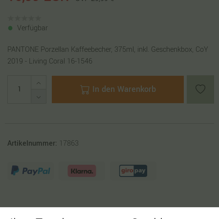
Verfügbar
PANTONE Porzellan Kaffeebecher, 375ml, inkl. Geschenkbox, CoY
2019 - Living Coral 16-1546
In den Warenkorb
Artikelnummer:
17863