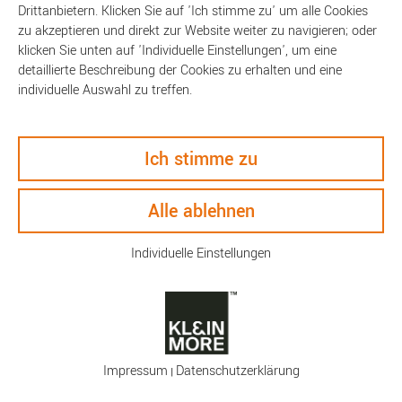
Drittanbietern. Klicken Sie auf 'Ich stimme zu' um alle Cookies
zu akzeptieren und direkt zur Website weiter zu navigieren; oder
klicken Sie unten auf 'Individuelle Einstellungen', um eine
detaillierte Beschreibung der Cookies zu erhalten und eine
individuelle Auswahl zu treffen.
Ich stimme zu
Beschreibung
Alle ablehnen
Technische Daten
Individuelle Einstellungen
Keyfacts
So bringen Sie stilvoll Farbe auf den Frühstückstisch! Der
moderne und gradlinie Teebecher von PANTONE aus Fine-China
Impressum
Daten­schutz­erklärung
Porzellan wird von einer der vielen PANTONE-Farben im oberen
|
Bereich des Bechers geschmückt, während Griff und der untere