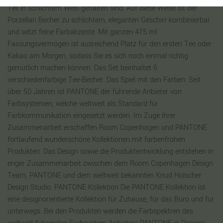
Teil in schlichtem Weiß gehalten sind. Auf diese Weise ist der
Porzellan Becher zu schlichtem, eleganten Geschirr kombinierbar
und setzt feine Farbakzente. Mit ganzen 475 ml
Fassungsvermögen ist ausreichend Platz für den ersten Tee oder
Kakao am Morgen, sodass Sie es sich noch einmal richtig
gemütlich machen können. Das Set beinhaltet 6
verschiedenfarbige Tee-Becher. Das Spiel mit den Farben: Seit
über 50 Jahren ist PANTONE der führende Anbieter von
Farbsystemen, welche weltweit als Standard für
Farbkommunikation eingesetzt werden. Im Zuge ihrer
Zusammenarbeit erschaffen Room Copenhagen und PANTONE
fortlaufend wunderschöne Kollektionen mit farbenfrohen
Produkten. Das Design sowie die Produktentwicklung entstehen in
enger Zusammenarbeit zwischen dem Room Copenhagen Design
Team, PANTONE und dem weltweit bekannten Knud Holscher
Design Studio. PANTONE Kollektion Die PANTONE Kollektion ist
eine designorientierte Kollektion für Zuhause, für das Büro und für
unterwegs. Bei den Produkten werden die Farbspektren des