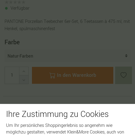
Verfügbar
PANTONE Porzellan Teebecher 6er-Set, 6 Teetassen à 475 ml, mit
Henkel, spülmaschinenfest
Farbe
In den Warenkorb
Artikelnummer:
16662
Ihre Zustimmung zu Cookies
Um Ihr persönliches Shoppingerlebnis so angenehm wie
möglichzu gestalten, verwendet Klein&More Cookies, auch von