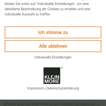
klicken Sie unten auf 'Individuelle Einstellungen', um eine
detaillierte Beschreibung der Cookies zu erhalten und eine
individuelle Auswahl zu treffen.
Ich stimme zu
Beschreibung
Alle ablehnen
Technische Daten
Individuelle Einstellungen
Keyfacts
So bringen Sie stilvoll Farbe auf den Tisch! Die charmante
Espressotasse von PANTONE aus Fine-China Porzellan wird von
Impressum
Daten­schutz­erklärung
|
einer der vielen PANTONE-Farben im oberen Bereich des Bechers
geschmückt, während Griff und der untere Teil in schlichtem Weiß
gehalten sind. Auf diese Weise ist die Porzellan Espressotasse zu