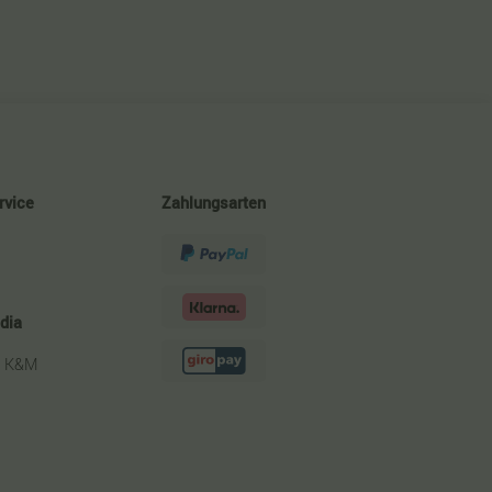
rvice
Zahlungsarten
dia
m K&M