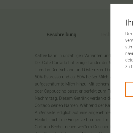
I
Um 
Beschreibung
Technische Da
verw
stim
navi
Kaffee kann in unzähligen Varianten und Zubereitu
deta
Der Café Cortado hat einige Länder der Welt erobert
zu t
Trend in Deutschland und Österreich. Das spanische
50% Espresso und ca. 50% heißer Milch zubereitet -
aufgeschäumte Milch hinzu. Mit seinem intensivere
oder Cappuccino passt er perfekt zum Frühstück o
Nachmittag. Diesem Getränk verdankt der doppelwa
Cortado seinen Namen. Während der Kaffee heiß blei
Außenseite lediglich auf eine angenehme Temperatur
Henkel - nicht die Finger verbrennen. Im klassische
Cortado-Becher neben weißem Geschirr farbliche Akz