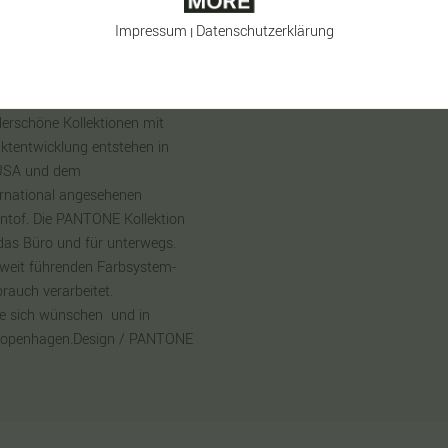
sst der Cortado-Becher unter
nd Pads, Vollautomaten sowie
Impressum
Daten­schutz­erklärung
|
Jahren ist PANTONE der
t als Standard für
er Zusammenarbeit erschaffen
rschöne Kollektionen mit
ktentwicklung entstehen in
 USA und dem
ernational angesehenen
ntof. Die PANTONE Kollektion
r das Büro und für unterwegs.
tweit führenden Farbsystem-
rauch verarbeitet.
ie sich wünschen  und in
on Copenhagen.Design / PANTONE