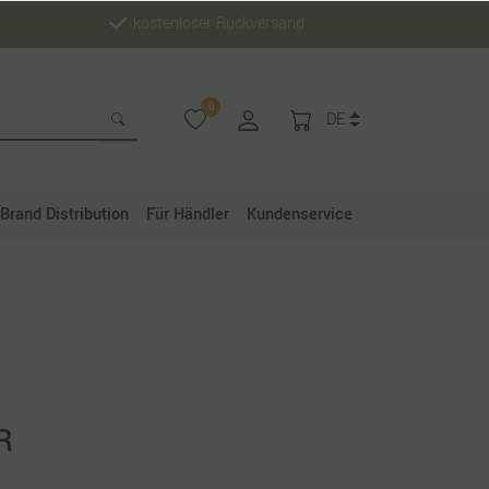
kostenloser Rückversand
0
DE
Brand Distribution
Für Händler
Kundenservice
R