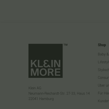
Shop
Baby &
Lifesty
Stylis
Consum
Über u
Klein AG
Für Hä
Neumann-Reichardt-Str. 27-33, Haus 14
22041 Hamburg
Kunden