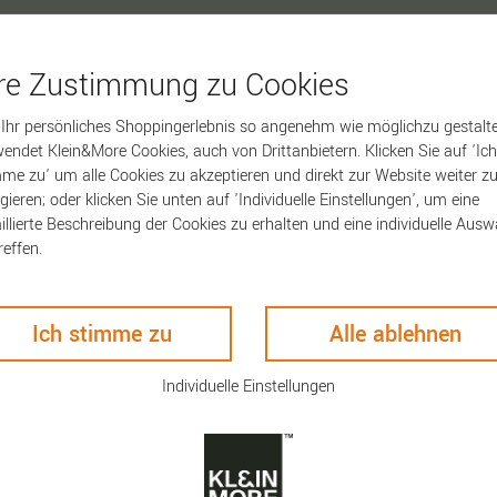
hre Zustimmung zu Cookies
Ihr persönliches Shoppingerlebnis so angenehm wie möglichzu gestalte
ten
Keyfacts
endet Klein&More Cookies, auch von Drittanbietern. Klicken Sie auf 'Ich
me zu' um alle Cookies zu akzeptieren und direkt zur Website weiter z
gieren; oder klicken Sie unten auf 'Individuelle Einstellungen', um eine
ngsformen genossen werden.
Artikelnummer:
1857
illierte Beschreibung der Cookies zu erhalten und eine individuelle Ausw
 und ist seit Kurzem auch
Porzellan Thermobech
reffen.
 Kaffeegetränk wird aus ca.
Cortado, 190 ml
 wer mag fügt noch etwas
n Geschmack als bspw. Latte
Ich stimme zu
Alle ablehnen
der als Wachmacher am
ndige Porzellan Becher
Individuelle Einstellungen
bt, erwärmt sich die
, sodass Sie sich - auch ohne
n PANTONE-Design setzt der
ente und rundet das Bild auf