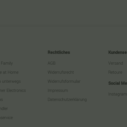
Rechtliches
Kundense
 Family
AGB
Versand
le at Home
Widerrufsrecht
Retoure
ch unterwegs
Widerrufsformular
Social Me
er Electronics
Impressum
Instagra
ns
Datenschutzerklärung
ndler
service