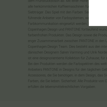
dem Frühstückstisch ab. Mit einer Höhe von 8 cm pa
alle herkömmlichen Kaffeemaschinen für Kapseln u
Siebträger. Das Spiel mit den Farben: Seit über 50 
führende Anbieter von Farbsystemen, welche weltwei
Farbkommunikation eingesetzt werden. Im Zuge ihr
Copenhagen.Design und PANTONE fortlaufend wunde
farbenfrohen Produkten. Das Design sowie die Produ
enger Zusammenarbeit zwischen PANTONE in den
Copenhagen.Design Team. Dies besteht aus den int
dänischen Designern Søren Varming und Ulrik Norde
ist eine designorientierte Kollektion für Zuhause, fü
Bei den Produkten werden die Farbspektren des wel
Anbieters PANTONE in Designs für den täglichen Geb
Accessoires, die Sie benötigen; in dem Design, das S
Farben, die Sie lieben. Sicherheit: Alle Produkte v
erfüllen die lebensmittelrechtlichen Vorgaben.