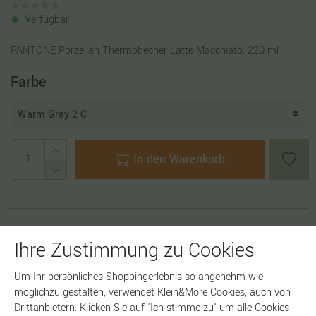
Verfügbar
PANTONE Porzellan Thermobecher Latte Macchiato, 220 ml
Farbe
In den Warenkorb
Artikelnummer:
18798
Ihre Zustimmung zu Cookies
Um Ihr persönliches Shoppingerlebnis so angenehm wie
möglichzu gestalten, verwendet Klein&More Cookies, auch von
Drittanbietern. Klicken Sie auf 'Ich stimme zu' um alle Cookies