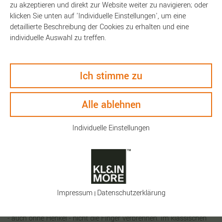
zu akzeptieren und direkt zur Website weiter zu navigieren; oder
klicken Sie unten auf 'Individuelle Einstellungen', um eine
detaillierte Beschreibung der Cookies zu erhalten und eine
individuelle Auswahl zu treffen.
Ich stimme zu
Beschreibung
Alle ablehnen
Technische Daten
Individuelle Einstellungen
Keyfacts
Kaffee kann in unzähligen Varianten und Zubereitungsformen
genossen werden. Während das Heißgetränk warm bleibt,
Impressum
Daten­schutz­erklärung
erwärmt sich die Außenseite dank des doppelwandigen Porzellan
|
Bechers lediglich auf eine angenehme Temperatur, sodass Sie sich
- auch ohne Henkel - nicht die Finger verbrennen. Im klassischen