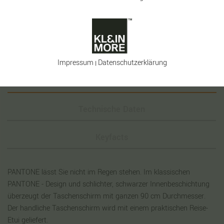
Impressum
Daten­schutz­erklärung
|
Beschreibung
Technische Daten
Keyfacts
PANTONE lässt Sie nicht im Regen stehen. Im klassischen
PANTONE - Design und schlichter, schwarzer Innenbeschichtung
überzeugt der Taschenschirm mit ganzen 90 cm Durchmesser.
Der handliche Taschenschirm wird mit einem praktischen Reise-
Etui geliefert.