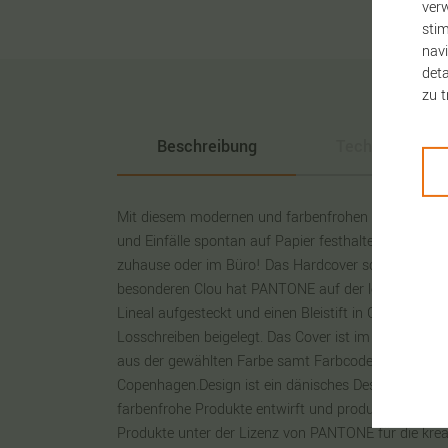
verw
stim
navi
deta
zu t
Beschreibung
Technische Da
Mit diesem modernen und farbenfrohen Notizbuch kö
und Einfälle spontan auf Papier festhalten - ein pra
zuhause oder im Büro! Das Hardcover schützt ihre N
besonderen Clou hat PANTONE auf der letzten Seite
Lineal aufgesteckt und einen Bleistift in Gummi-Sch
Losschreiben beigelegt. Das Cover ist im klassisch
aus der gewählten Farbe samt Farbcode und PANT
Copenhagen.Design ist ein dänisches Designunternehm
farbenfrohe Produkte entwirft und produziert. Cope
Produkte unter der Lizenz von PANTONE für die kreati