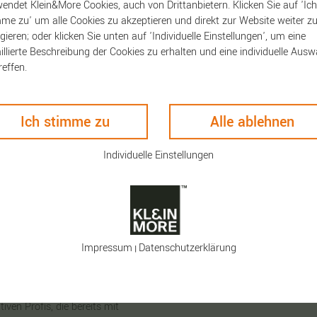
endet Klein&More Cookies, auch von Drittanbietern. Klicken Sie auf 'Ich
me zu' um alle Cookies zu akzeptieren und direkt zur Website weiter z
gieren; oder klicken Sie unten auf 'Individuelle Einstellungen', um eine
illierte Beschreibung der Cookies zu erhalten und eine individuelle Ausw
reffen.
ten
Keyfacts
Ich stimme zu
Alle ablehnen
nnen Sie all Ihre Gedanken
Artikelnummer:
1883
Individuelle Einstellungen
ktisches Buch für unterwegs,
PANTONE Notizbuch unl
otizen vor dem Knicken. Als
mit Stift
 des Notizbuches ein 24cm-
laufenhalterung zum direkt
en PANTONE-Design und besteht
Impressum
Daten­schutz­erklärung
|
ONE-Logo auf weißem Grund.
en, das in erster Linie
nhagen.Design entwickelt
ven Profis, die bereits mit