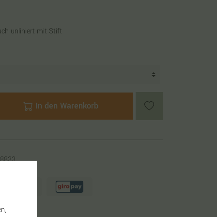
 unliniert mit Stift
In den Warenkorb
8833
n,