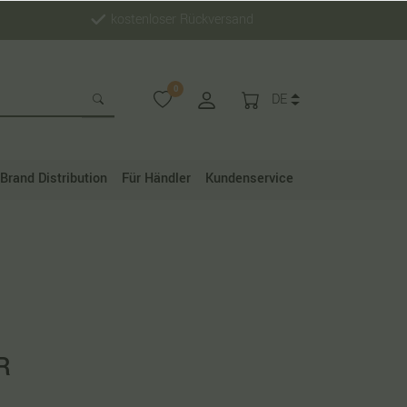
kostenloser Rückversand
0
DE
Brand Distribution
Für Händler
Kundenservice
R