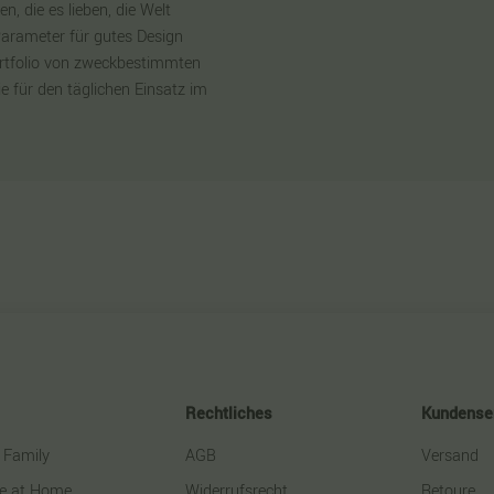
 die es lieben, die Welt
Parameter für gutes Design
ortfolio von zweckbestimmten
e für den täglichen Einsatz im
Rechtliches
Kundense
 Family
AGB
Versand
le at Home
Widerrufsrecht
Retoure