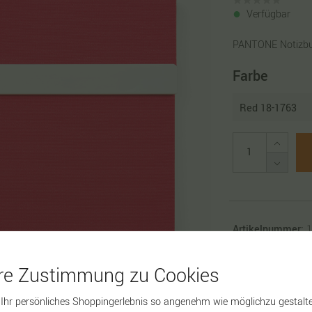
Verfügbar
PANTONE Notizbuch
Farbe
Artikelnummer:
1
hre Zustimmung zu Cookies
Ihr persönliches Shoppingerlebnis so angenehm wie möglichzu gestalte