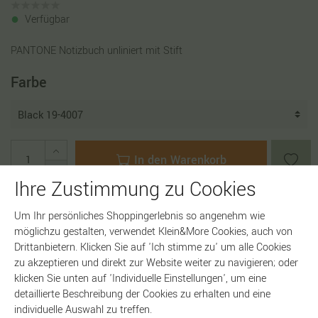
Verfügbar
PANTONE Notizbuch unliniert mit Stift
Farbe
In den Warenkorb
Ihre Zustimmung zu Cookies
Um Ihr persönliches Shoppingerlebnis so angenehm wie
möglichzu gestalten, verwendet Klein&More Cookies, auch von
Artikelnummer:
18838
Drittanbietern. Klicken Sie auf 'Ich stimme zu' um alle Cookies
zu akzeptieren und direkt zur Website weiter zu navigieren; oder
klicken Sie unten auf 'Individuelle Einstellungen', um eine
detaillierte Beschreibung der Cookies zu erhalten und eine
individuelle Auswahl zu treffen.