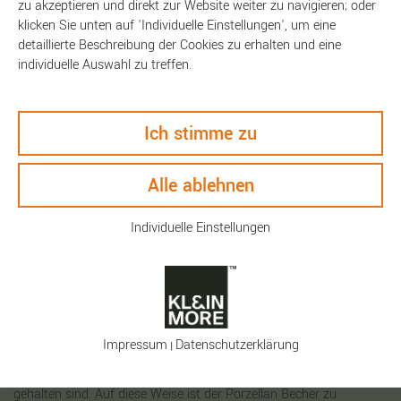
zu akzeptieren und direkt zur Website weiter zu navigieren; oder
klicken Sie unten auf 'Individuelle Einstellungen', um eine
detaillierte Beschreibung der Cookies zu erhalten und eine
individuelle Auswahl zu treffen.
Ich stimme zu
Beschreibung
Alle ablehnen
Technische Daten
Individuelle Einstellungen
Keyfacts
So bringen Sie stilvoll Farbe auf den Frühstückstisch! Der
Klassiker von PANTONE aus Fine-China Porzellan wird von einer
Impressum
Daten­schutz­erklärung
|
der vielen PANTONE-Farben im oberen Bereich des Bechers
geschmückt, während Griff und der untere Teil in schlichtem Weiß
gehalten sind. Auf diese Weise ist der Porzellan Becher zu