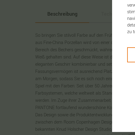
verw
stim
Beschreibung
Technische Da
navi
deta
zu t
So bringen Sie stilvoll Farbe auf den Frühstückstis
aus Fine-China Porzellan wird von einer der vielen
Bereich des Bechers geschmückt, während Griff und d
Weiß gehalten sind. Auf diese Weise ist der Porzella
eleganten Geschirr kombinierbar und setzt feine Fa
Fassungsvermögen ist ausreichend Platz für den ers
am Morgen, sodass Sie es sich noch einmal richtig
Spiel mit den Farben: Seit über 50 Jahren ist PANT
Farbsystemen, welche weltweit als Standard für Fa
werden. Im Zuge ihrer Zusammenarbeit erschaffe
PANTONE fortlaufend wunderschöne Kollektionen mi
Das Design sowie die Produktentwicklung entstehe
zwischen dem Room Copenhagen Design Team, PA
bekannten Knud Holscher Design Studio. PANTONE 