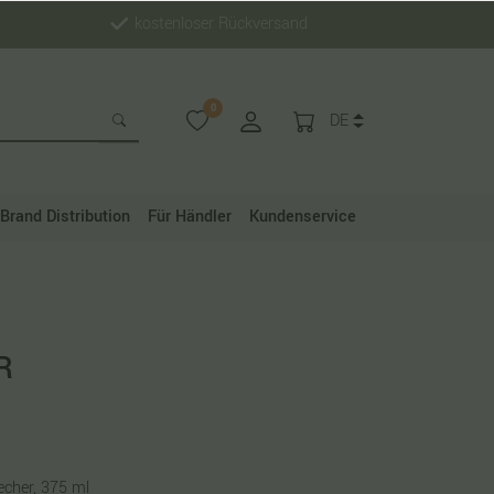
kostenloser Rückversand
0
DE
Brand Distribution
Für Händler
Kundenservice
R
echer, 375 ml