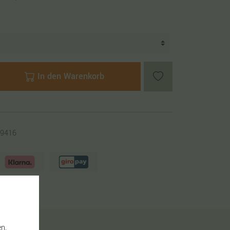
In den Warenkorb
9416
n,