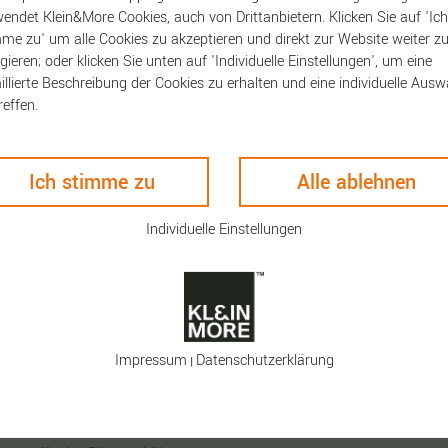
endet Klein&More Cookies, auch von Drittanbietern. Klicken Sie auf 'Ich
me zu' um alle Cookies zu akzeptieren und direkt zur Website weiter z
ten
Keyfacts
gieren; oder klicken Sie unten auf 'Individuelle Einstellungen', um eine
illierte Beschreibung der Cookies zu erhalten und eine individuelle Ausw
reffen.
ch! Der Klassiker von PANTONE
Artikelnummer:
1941
 PANTONE-Farben im oberen
Porzellan Kaffeebecher
er untere Teil in schlichtem
Ich stimme zu
Alle ablehnen
n Becher zu schlichtem,
rbakzente. Mit ganzen 375 ml
Individuelle Einstellungen
ten Kaffee, Tee oder Kakao
 gemütlich machen können. Das
ONE der führende Anbieter von
rbkommunikation eingesetzt
n Room Copenhagen und
t farbenfrohen Produkten.
Impressum
Daten­schutz­erklärung
|
n in enger Zusammenarbeit
NTONE und dem weltweit
Kollektion Die PANTONE