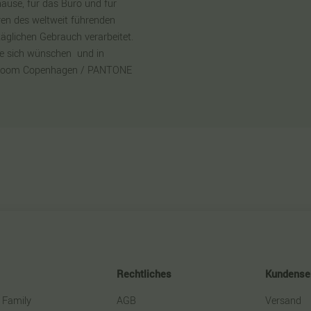
uhause, für das Büro und für
ren des weltweit führenden
äglichen Gebrauch verarbeitet.
ie sich wünschen  und in
von Room Copenhagen / PANTONE
Rechtliches
Kundense
 Family
AGB
Versand