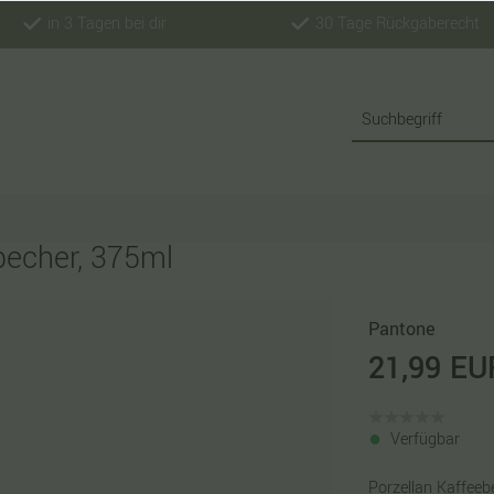
in 3 Tagen bei dir
30 Tage Rückgaberecht
echer, 375ml
Pantone
21,99 EU
Verfügbar
Porzellan Kaffeeb